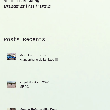
Visite à Con Cuông :
Malgré une chaleur
avancement des travaux
étouffante, les murs
prennent de la hauteur !
Posts Récents
Merci La Kermesse
Francophone de la Haye !!!
Projet Sanitaire 2020 ...
MERCI !!!!
Merci à Enfants d'En Face