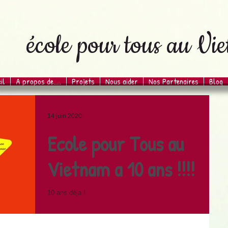
école pour tous au Vi
il
A propos de.....
Projets
Nous aider
Nos Partenaires
Blog
14 juin 2020
Ecole pour Tous au
Vietnam a 10 ans !!!!
10 ans déja !