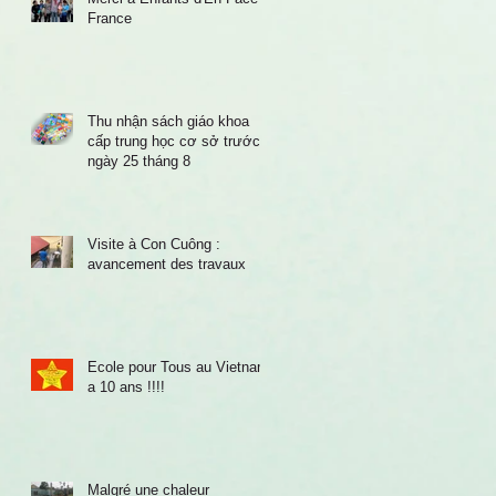
France
Thu nhận sách giáo khoa
cấp trung học cơ sở trước
ngày 25 tháng 8
Visite à Con Cuông :
avancement des travaux
Ecole pour Tous au Vietnam
a 10 ans !!!!
Malgré une chaleur