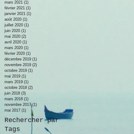
mars 2021
(1)
1 post
février 2021
(1)
1 post
janvier 2021
(1)
1 post
août 2020
(1)
1 post
juillet 2020
(1)
1 post
juin 2020
(1)
1 post
mai 2020
(2)
2 posts
avril 2020
(1)
1 post
mars 2020
(1)
1 post
février 2020
(1)
1 post
décembre 2019
(1)
1 post
novembre 2019
(2)
2 posts
octobre 2019
(1)
1 post
mai 2019
(1)
1 post
mars 2019
(1)
1 post
octobre 2018
(2)
2 posts
juin 2018
(3)
3 posts
mars 2018
(1)
1 post
novembre 2017
(1)
1 post
mai 2017
(1)
1 post
Rechercher par
Tags