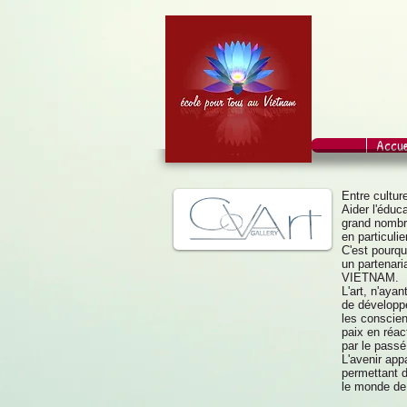
Accue
Entre culture
Aider l'éduc
grand nombre
en particulier
C'est pourq
un partena
VIETNAM.
L'art, n'aya
de développe
les conscien
paix en réac
par le passé,
L'avenir app
permettant d
le monde de 