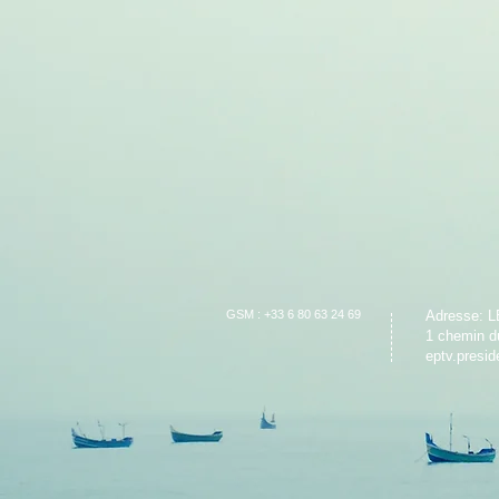
GSM :
+33 6 80 63 24 69
Adresse: L
1 chemin d
eptv.presi