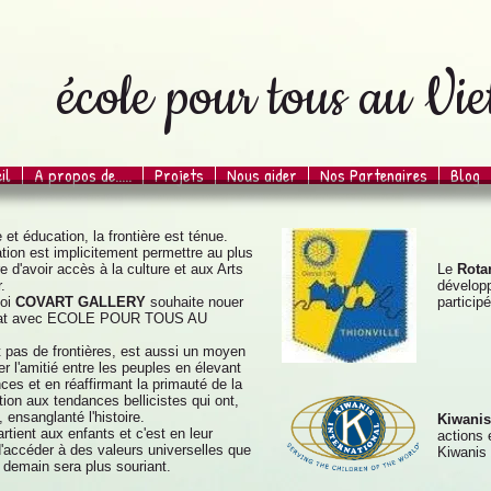
école pour tous au Vi
il
A propos de.....
Projets
Nous aider
Nos Partenaires
Blog
 et éducation, la frontière est ténue.
ation est implicitement permettre au plus
 d'avoir accès à la culture et aux Arts
Le
Rota
.
développ
uoi
COVART GALLERY
souhaite nouer
particip
riat avec ECOLE POUR TOUS AU
nt pas de frontières, est aussi un moyen
r l'amitié entre les peuples en élevant
ces et en réaffirmant la primauté de la
tion aux tendances bellicistes qui ont,
 ensanglanté l'histoire.
Kiwanis
artient aux enfants et c'est en leur
actions 
'accéder à des valeurs universelles que
Kiwanis 
demain sera plus souriant.