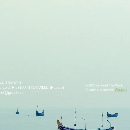
ED Thionville
© 2023 by Feed The World.
u Leidt F-57100 THIONVILLE (France)
Proudly created with
Wix.com
dent@gmail.com