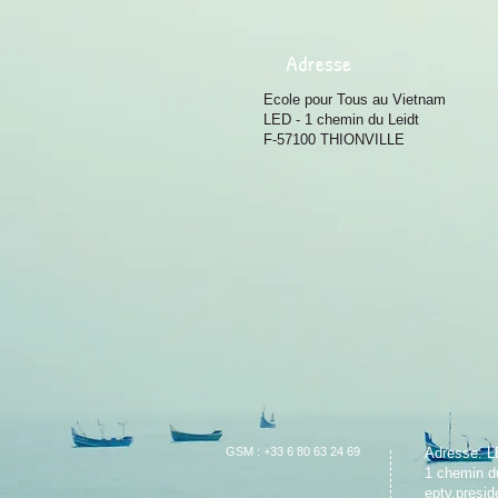
Adresse
Ecole pour Tous au Vietnam
LED - 1 chemin du Leidt
F-57100 THIONVILLE
GSM :
+33 6 80 63 24 69
Adresse: L
1 chemin d
eptv.presi