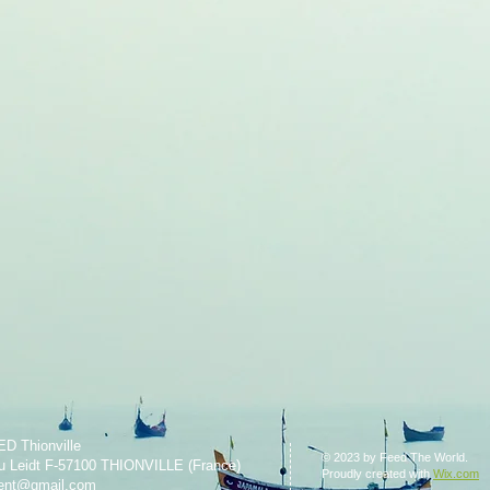
ED Thionville
© 2023 by Feed The World.
u Leidt F-57100 THIONVILLE (France)
Proudly created with
Wix.com
dent@gmail.com