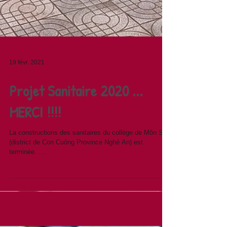
19 févr. 2021
Projet Sanitaire 2020 ...
MERCI !!!!
La constructions des sanitaires du collège de Môn Sơn
(district de Con Cuông Province Nghê An) est
terminée. ....