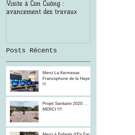
Visite à Con Cuông :
Malgré une ch
avancement des travaux
étouffante, les
prennent de la
Posts Récents
Merci La Kermesse
Francophone de la Haye
!!!
Projet Sanitaire 2020 ...
MERCI !!!!
Merci à Enfants d'En Face