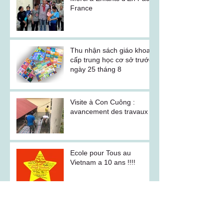
France
Thu nhận sách giáo khoa
cấp trung học cơ sở trước
ngày 25 tháng 8
Visite à Con Cuông :
avancement des travaux
Ecole pour Tous au
Vietnam a 10 ans !!!!
Malgré une chaleur
étouffante, les murs
prennent de la hauteur !