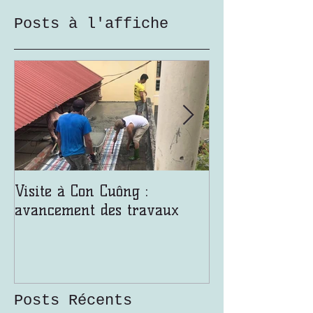
Posts à l'affiche
Visite à Con Cuông :
Malgré une ch
avancement des travaux
étouffante, les
prennent de la
Posts Récents